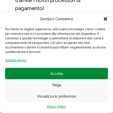
tramite i nostri processori di
pagamento)
Coordinate bancarie per bonifici
Gestisci Consenso
Dati di navigazione (se applicabile):
Per fornire le migliori esperienze, utilizziamo tecnologie come i cookie
per memorizzare e/o accedere alle informazioni del dispositivo. Il
consenso a queste tecnologie ci permetterà di elaborare dati come il
Indirizzo IP
comportamento di navigazione o ID unici su questo sito. Non
acconsentire o ritirare il consenso può influire negativamente su alcune
Dati di navigazione sul nostro sito web
caratteristiche e funzioni.
Cookie e tecnologie simili
Gestisci servizi
4. FINALITÀ DEL TRATTAMENTO
Accetta
I dati personali vengono raccolti per le
Nega
seguenti finalità:
Visualizza le preferenze
a)
Esecuzione del contratto:
gestione degli
Privacy Policy
ordini, consegna dei prodotti, assistenza