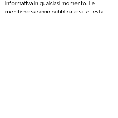
informativa in qualsiasi momento. Le
modifiche saranno pubblicate su questa
pagina con l'indicazione della data di
aggiornamento.
14. CONTATTI
Per qualsiasi domanda o chiarimento
riguardo la presente informativa o le
pratiche di privacy, contattare:
Email:
info@vorwerk.repair
Telefono:
3486995523
Indirizzo:
Via Santa Liberata
9, Desio