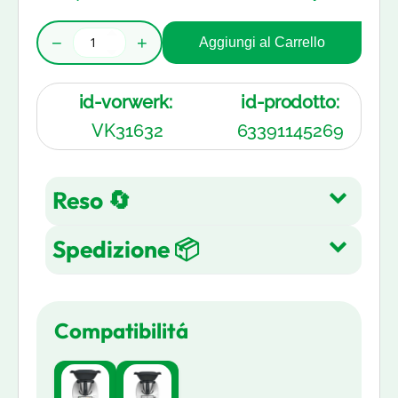
−
+
Aggiungi al Carrello
id-vorwerk:
id-prodotto:
VK31632
63391145269
Reso 🔄
Spedizione 📦
Reso gratuito entro 14 giorni
dall'acquisto su tutti gli articoli.
Spedizione Gratuita su tutti gli
Leggi di più
Compatibilitá
ordini in 3-5 giorni lavorativi
Leggi di più