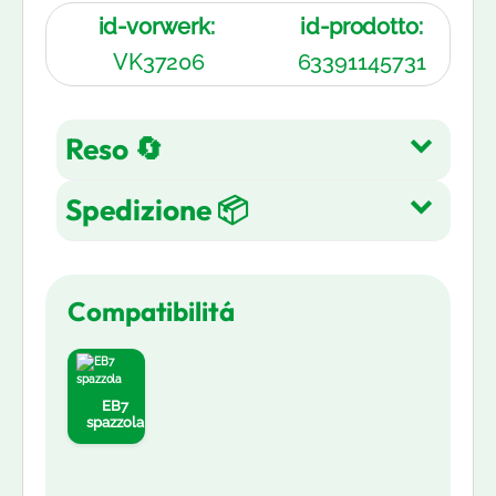
id-vorwerk:
id-prodotto:
VK37206
63391145731
Reso 🔄
Spedizione 📦
Reso gratuito entro 14 giorni
dall'acquisto su tutti gli articoli.
Spedizione Gratuita su tutti gli
Leggi di più
Compatibilitá
ordini in 3-5 giorni lavorativi
Leggi di più
EB7
spazzola