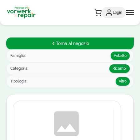
Login
Torna al negozio
Famiglia:
Folletto
Categoria:
Ricambi
Tipologia:
Altro