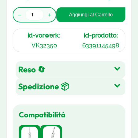
−
+
Aggiungi al Carrello
id-vorwerk:
id-prodotto:
VK32350
63391145498
Reso 🔄
Spedizione 📦
Reso gratuito entro 14 giorni
dall'acquisto su tutti gli articoli.
Spedizione Gratuita su tutti gli
Leggi di più
Compatibilitá
ordini in 3-5 giorni lavorativi
Leggi di più