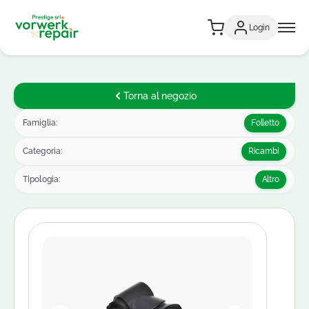
Login
Torna al negozio
Famiglia:
Folletto
Categoria:
Ricambi
Tipologia:
Altro