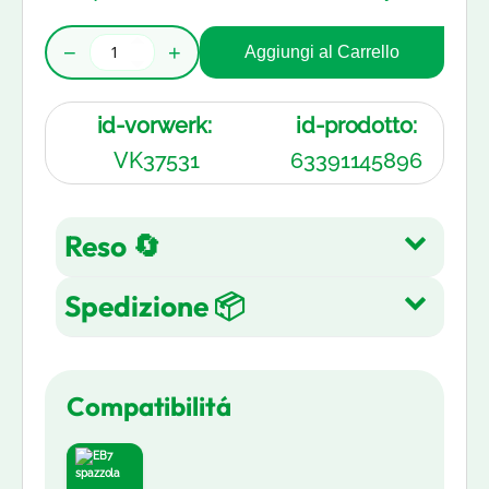
−
+
Aggiungi al Carrello
id-vorwerk:
id-prodotto:
VK37531
63391145896
Reso 🔄
Spedizione 📦
Reso gratuito entro 14 giorni
dall'acquisto su tutti gli articoli.
Spedizione Gratuita su tutti gli
Leggi di più
Compatibilitá
ordini in 3-5 giorni lavorativi
Leggi di più