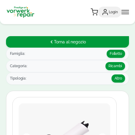
Login
Torna al negozio
Famiglia:
Folletto
Categoria:
Ricambi
Tipologia:
Altro