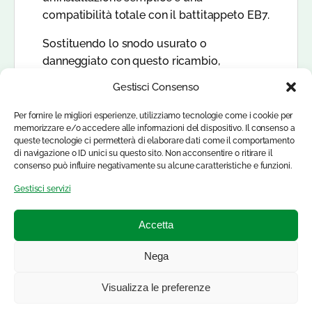
compatibilità totale con il battitappeto EB7.
Sostituendo lo snodo usurato o
danneggiato con questo ricambio,
ripristinerai la piena efficienza e sicurezza
Gestisci Consenso
del tuo battitappeto, assicurandoti
prestazioni elevate e costanti nel tempo
.
Per fornire le migliori esperienze, utilizziamo tecnologie come i cookie per
memorizzare e/o accedere alle informazioni del dispositivo. Il consenso a
queste tecnologie ci permetterà di elaborare dati come il comportamento
di navigazione o ID unici su questo sito. Non acconsentire o ritirare il
consenso può influire negativamente su alcune caratteristiche e funzioni.
Gestisci servizi
Accetta
Nega
Visualizza le preferenze