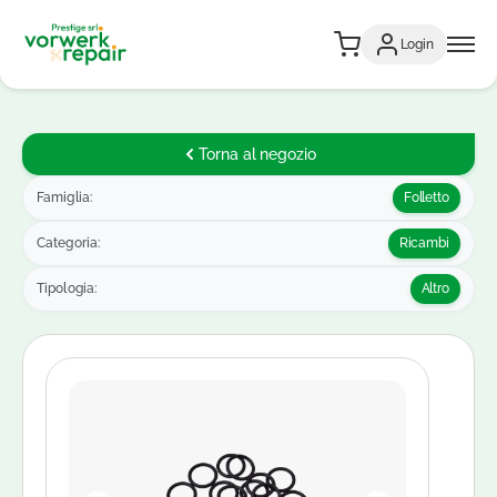
Login
Torna al negozio
Famiglia:
Folletto
Categoria:
Ricambi
Tipologia:
Altro