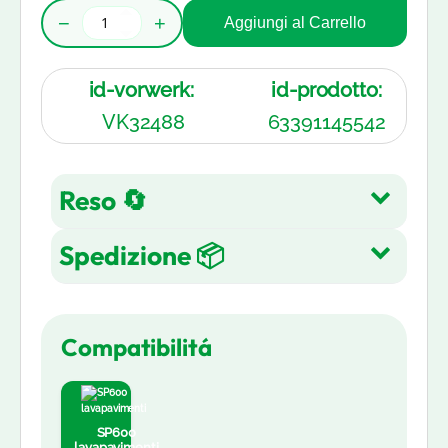
−
+
Aggiungi al Carrello
id-vorwerk:
id-prodotto:
VK32488
63391145542
Reso 🔄
Spedizione 📦
Reso gratuito entro 14 giorni
dall'acquisto su tutti gli articoli.
Spedizione Gratuita su tutti gli
Leggi di più
Compatibilitá
ordini in 3-5 giorni lavorativi
Leggi di più
SP600
lavapavimenti