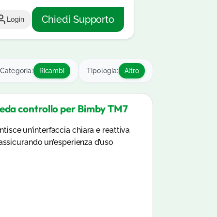
Chiedi Supporto
Login
Categoria:
Ricambi
Tipologia:
Altro
heda controllo per Bimby TM7
isce un’interfaccia chiara e reattiva
, assicurando un’esperienza d’uso