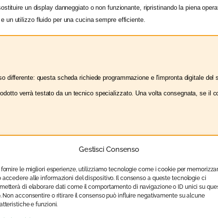
 sostituire un display danneggiato o non funzionante, ripristinando la piena opera
e un utilizzo fluido per una cucina sempre efficiente.
 differente: questa scheda richiede programmazione e l'impronta digitale del se
il prodotto verrà testato da un tecnico specializzato. Una volta consegnata, se i
Gestisci Consenso
 fornire le migliori esperienze, utilizziamo tecnologie come i cookie per memorizza
 accedere alle informazioni del dispositivo. Il consenso a queste tecnologie ci
metterà di elaborare dati come il comportamento di navigazione o ID unici su que
o. Non acconsentire o ritirare il consenso può influire negativamente su alcune
atteristiche e funzioni.