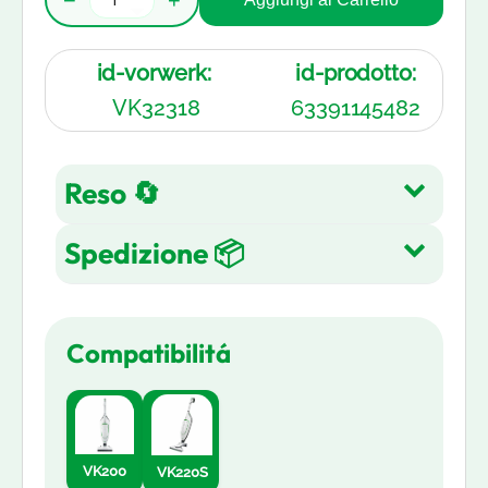
id-vorwerk:
id-prodotto:
VK32318
63391145482
Reso 🔄
Spedizione 📦
Reso gratuito entro 14 giorni
dall'acquisto su tutti gli articoli.
Spedizione Gratuita su tutti gli
Leggi di più
Compatibilitá
ordini in 3-5 giorni lavorativi
Leggi di più
VK200
VK220S