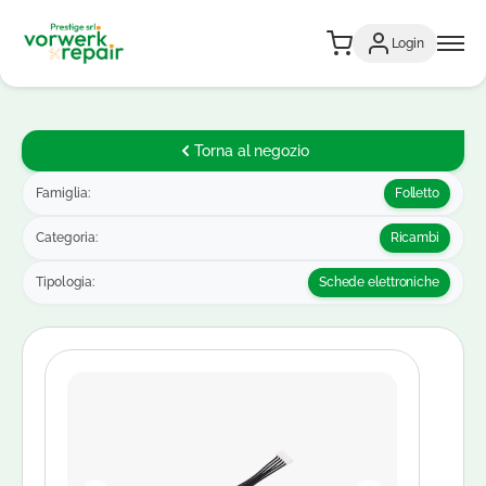
Login
Torna al negozio
Famiglia:
Folletto
Categoria:
Ricambi
Tipologia:
Schede elettroniche