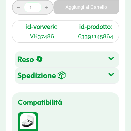
−
+
Aggiungi al Carrello
id-vorwerk:
id-prodotto:
VK37486
63391145864
Reso 🔄
Spedizione 📦
Reso gratuito entro 14 giorni
dall'acquisto su tutti gli articoli.
Spedizione Gratuita su tutti gli
Leggi di più
Compatibilitá
ordini in 3-5 giorni lavorativi
Leggi di più