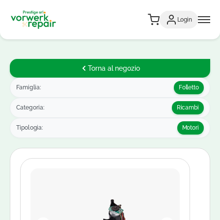
Login
Torna al negozio
Famiglia:
Folletto
Categoria:
Ricambi
Tipologia:
Motori