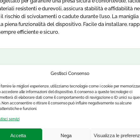
ettato per garantire una presa sicura e confortevole, facilit
iali resistenti e durevoli, assicura stabilità e affidabilità 
l rischio di scivolamenti o cadute durante l’uso. La maniglia 
a piena funzionalità del dispositivo. Facile da installare, ra
empre efficiente e sicuro.
Gestisci Consenso
 fornire le migliori esperienze, utilizziamo tecnologie come i cookie per memorizza
 accedere alle informazioni del dispositivo. Il consenso a queste tecnologie ci
metterà di elaborare dati come il comportamento di navigazione o ID unici su que
o. Non acconsentire o ritirare il consenso può influire negativamente su alcune
atteristiche e funzioni.
tisci servizi
Accetta
Nega
Visualizza le preferen