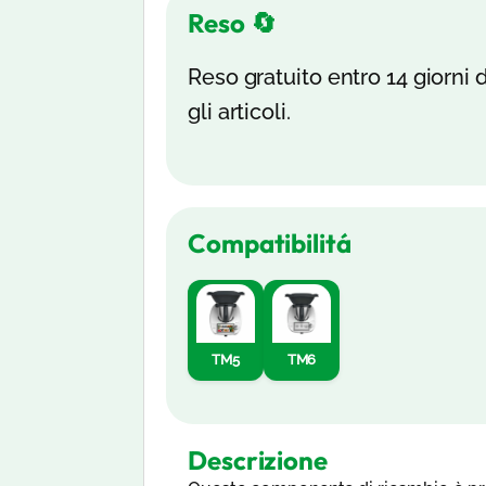
Reso 🔄
Reso gratuito entro 14 giorni d
gli articoli.
Compatibilitá
TM5
TM6
Descrizione