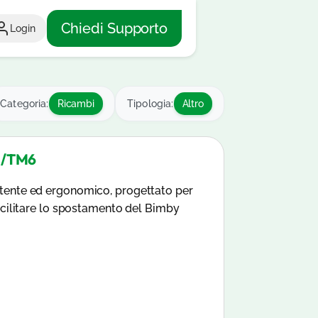
Chiedi Supporto
Login
Categoria:
Ricambi
Tipologia:
Altro
5/TM6
tente ed ergonomico, progettato per
acilitare lo spostamento del Bimby