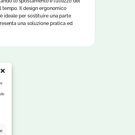
ando lo spostamento e l’utilizzo del
nel tempo. Il design ergonomico
è ideale per sostituire una parte
ppresenta una soluzione pratica ed
re
sto
ze