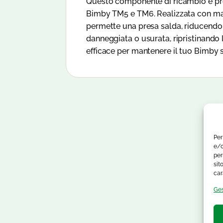
Questo componente di ricambio è prog
Bimby TM5 e TM6. Realizzata con mater
permette una presa salda, riducendo i
danneggiata o usurata, ripristinando l
efficace per mantenere il tuo Bimby s
Per
e/o
per
sit
car
Ges