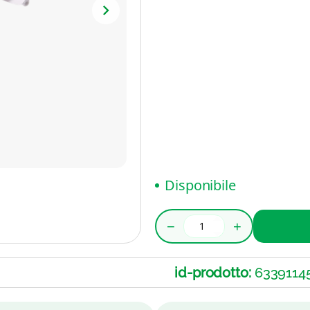
Disponibile
−
+
id-prodotto:
6339114