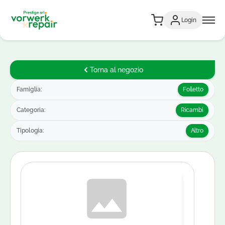
Login
Torna al negozio
Famiglia:
Folletto
Categoria:
Ricambi
Tipologia:
Altro