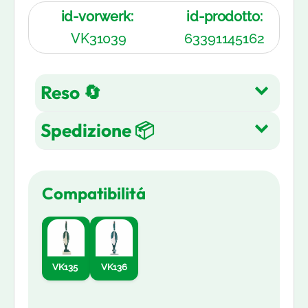
id-vorwerk:
id-prodotto:
VK31039
63391145162
Reso 🔄
Spedizione 📦
Reso gratuito entro 14 giorni
dall'acquisto su tutti gli articoli.
Spedizione Gratuita su tutti gli
Leggi di più
Compatibilitá
ordini in 3-5 giorni lavorativi
Leggi di più
VK135
VK136