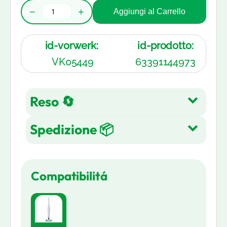
−
+
Aggiungi al Carrello
id-vorwerk:
id-prodotto:
VK05449
63391144973
Reso 🔄
Spedizione 📦
Reso gratuito entro 14 giorni
dall'acquisto su tutti gli articoli.
Spedizione Gratuita su tutti gli
Leggi di più
Compatibilitá
ordini in 3-5 giorni lavorativi
Leggi di più