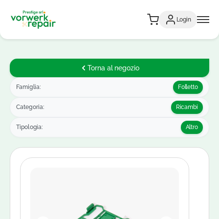
Login
Torna al negozio
Famiglia:
Folletto
Categoria:
Ricambi
Tipologia:
Altro