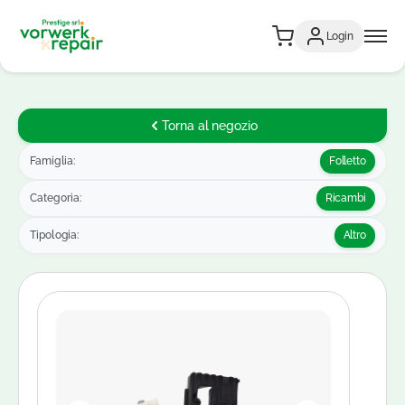
Login
Torna al negozio
Famiglia:
Folletto
Categoria:
Ricambi
Tipologia:
Altro