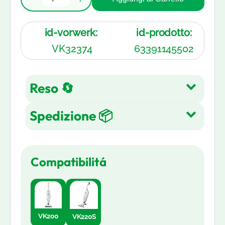
id-vorwerk:
id-prodotto:
VK32374
63391145502
Reso 🔄
Spedizione 📦
Reso gratuito entro 14 giorni
dall'acquisto su tutti gli articoli.
Spedizione Gratuita su tutti gli
Leggi di più
Compatibilitá
ordini in 3-5 giorni lavorativi
Leggi di più
VK200
VK220S