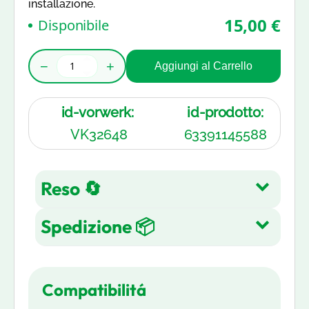
installazione.
15,00 €
Disponibile
−
+
Aggiungi al Carrello
id-vorwerk:
id-prodotto:
VK32648
63391145588
Reso 🔄
Spedizione 📦
Reso gratuito entro 14 giorni
dall'acquisto su tutti gli articoli.
Spedizione Gratuita su tutti gli
Leggi di più
Compatibilitá
ordini in 3-5 giorni lavorativi