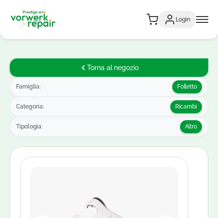
Login
Torna al negozio
Famiglia:
Folletto
Categoria:
Ricambi
Tipologia:
Altro