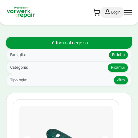
Login
Torna al negozio
Famiglia:
Folletto
Categoria:
Ricambi
Tipologia:
Altro