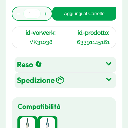
−
+
Aggiungi al Carrello
id-vorwerk:
id-prodotto:
VK31038
63391145161
Reso 🔄
Spedizione 📦
Reso gratuito entro 14 giorni
dall'acquisto su tutti gli articoli.
Spedizione Gratuita su tutti gli
Leggi di più
Compatibilitá
ordini in 3-5 giorni lavorativi
Leggi di più