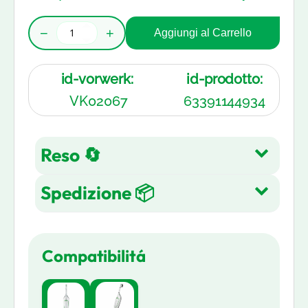
−
+
Aggiungi al Carrello
id-vorwerk:
id-prodotto:
VK02067
63391144934
Reso 🔄
Spedizione 📦
Reso gratuito entro 14 giorni
dall'acquisto su tutti gli articoli.
Spedizione Gratuita su tutti gli
Leggi di più
Compatibilitá
ordini in 3-5 giorni lavorativi
Leggi di più