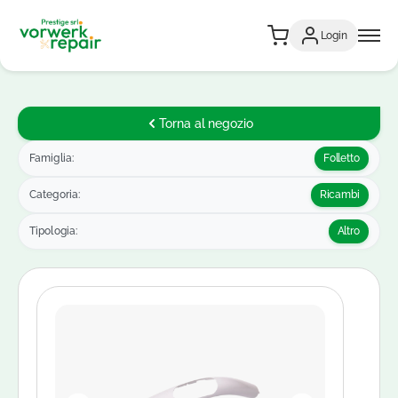
Login
Torna al negozio
Famiglia:
Folletto
Categoria:
Ricambi
Tipologia:
Altro