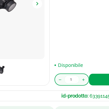
Disponibile
−
+
id-prodotto:
6339114