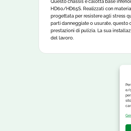
Questo chassis e calotta base inferio
HD60/HD65S. Realizzati con materiali 
progettata per resistere agli stress q
parti danneggiate o usurate, questo 
prestazioni di pulizia. La sua instal
del lavoro.
Per
e/o
per
sit
car
Ges