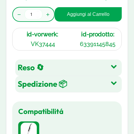
−
+
Aggiungi al Carrello
id-vorwerk:
id-prodotto:
VK37444
63391145845
Reso 🔄
Spedizione 📦
Reso gratuito entro 14 giorni
dall'acquisto su tutti gli articoli.
Spedizione Gratuita su tutti gli
Leggi di più
Compatibilitá
ordini in 3-5 giorni lavorativi
Leggi di più