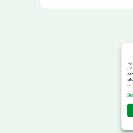
Per
e/o
per
sit
car
Ges