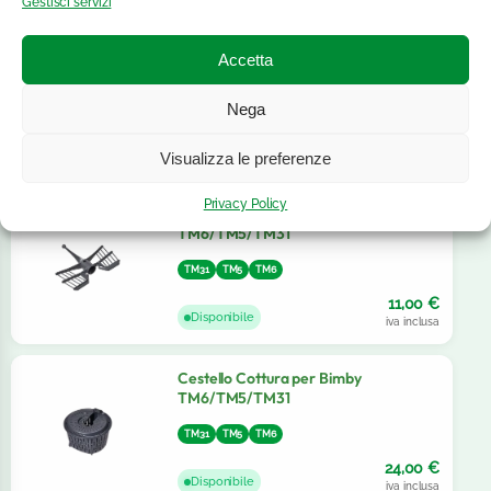
Gestisci servizi
Coperchio per Recipiente Varoma
Accetta
Bimby TM6/TM5/TM31
TM31
TM5
Nega
TM6
31,00
€
Disponibile
Visualizza le preferenze
iva inclusa
Privacy Policy
Frusta Farfalla per Bimby
TM6/TM5/TM31
TM31
TM5
TM6
11,00
€
Disponibile
iva inclusa
Cestello Cottura per Bimby
TM6/TM5/TM31
TM31
TM5
TM6
24,00
€
Disponibile
iva inclusa