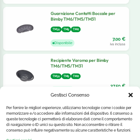
Guarnizione Contatti Boccale per
Bimby TM6/TM5/TM31
TM31
TM5
TM6
7,00
€
Disponibile
iva inclusa
Recipiente Varoma per Bimby
TM6/TM5/TM31
TM31
TM5
TM6
37,50
€
Disponibile
iva inclusa
Gestisci Consenso
Vassoio per Recipiente Varoma Bimby
Per fornire le migliori esperienze, utilizziamo tecnologie come i cookie per
TM6/TM5/TM31
memorizzare e/o accedere alle informazioni del dispositivo. Il consenso a
queste tecnologie ci permetterà di elaborare dati come il comportamento
TM31
TM5
TM6
di navigazione o ID unici su questo sito. Non acconsentire o ritirare il
consenso può influire negativamente su alcune caratteristiche e funzioni.
26,50
€
Solo 2 disponibili
iva inclusa